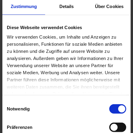
Zustimmung
Details
Über Cookies
Das gesamte FLUX-Programm ist kostenfrei.
Gastro-Öffnungszeiten
Diese Webseite verwendet Cookies
Wir verwenden Cookies, um Inhalte und Anzeigen zu
Paloma Bar
personalisieren, Funktionen für soziale Medien anbieten
Dienstag bis Sonntag: 12.00 – 20.00
Uhr (witterungsabhängig)
zu können und die Zugriffe auf unsere Website zu
Shin Shin Ramen
analysieren. Außerdem geben wir Informationen zu Ihrer
Donnerstag bis Samstag: 12.00 – 20.00 Uhr | Sonntag: 12.00
Verwendung unserer Website an unsere Partner für
–18.00 Uhr
soziale Medien, Werbung und Analysen weiter. Unsere
The Original
Partner führen diese Informationen möglicherweise mit
Dienstag bis Sonntag: 12.00 – 18.00 Uhr
(witterungsabhängig)
weiteren Daten zusammen, die Sie ihnen bereitgestellt
Café Münchner Freiheit
haben oder die sie im Rahmen Ihrer Nutzung der Dienste
Dienstag bis Sonntag: 10.00 – 18.00 Uhr | Donnerstag: 10.00
gesammelt haben.
E
– 20.00 Uhr (Im April eingeschränkte Platzanzahl und
Notwendig
i
eingeschränktes Angebot)
n
w
Gut zu wissen
Präferenzen
FLUX ist ein konsumfreier Ort, deshalb können
i