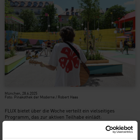
München, 28.6.2025
Foto: Pinakothek der Moderne / Robert Haas
FLUX bietet über die Woche verteilt ein vielseitiges
Programm, das zur aktiven Teilhabe einlädt:
Von Yogastunden und Tanzkursen über kreative Workshops
für Kinder und Erwachsene bis hin zu Konzerten und DJ-
Sets – hier findet sich für jede:n etwas.