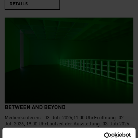
DETAILS
BETWEEN AND BEYOND
Medienkonferenz: 02. Juli 2026,11.00 UhrEröffnung: 02.
Juli 2026, 19.00 UhrLaufzeit der Ausstellung: 03. Juli 2026 –
15. August 2027 Der Raum bestimmt unsere Position,
Bewegung und Wahrnehmung. Als Betrachtende erleben