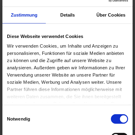
wir Kunst nie losgelöst vom Raum, sondern immer im
Raum. Unter dem Titel Between & Beyond präsentiert die
Sammlung Moderne Kunst in der Pinakothek der Moderne
Zustimmung
Details
Über Cookies
vom […]
Diese Webseite verwendet Cookies
DETAILS
Wir verwenden Cookies, um Inhalte und Anzeigen zu
personalisieren, Funktionen für soziale Medien anbieten
zu können und die Zugriffe auf unsere Website zu
analysieren. Außerdem geben wir Informationen zu Ihrer
Verwendung unserer Website an unsere Partner für
soziale Medien, Werbung und Analysen weiter. Unsere
Partner führen diese Informationen möglicherweise mit
weiteren Daten zusammen, die Sie ihnen bereitgestellt
haben oder die sie im Rahmen Ihrer Nutzung der Dienste
gesammelt haben.
E
Notwendig
i
n
w