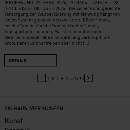
|ERÖFFNUNG: 22. APRIL 2026, 19.00 Uhr |LAUFZEIT: 23.
APRIL BIS 18. OKTOBER 2026 | Die sichere und gerechte
Versorgung der Weltbevölkerung mit Nahrung hängt von
einem System globaler Netzwerke ab: Bäuer*innen,
Fischer*innen, Züchter*innen, Händler*innen,
Transportunternehmen, Märkte und industrielle
Verarbeitungsbetriebe sind darin eng verknüpft. Sie
produzieren und vertreiben aber nicht […]
DETAILS
…
1
2
3
4
5
12
13
EIN HAUS, VIER MUSEEN
Kunst
Graphik