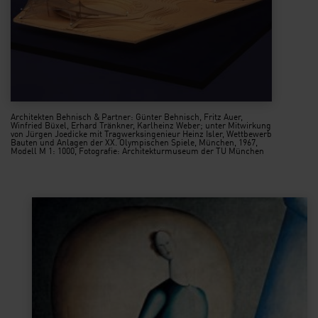
Architekten Behnisch & Partner: Günter Behnisch, Fritz Auer,
Winfried Büxel, Erhard Tränkner, Karlheinz Weber; unter Mitwirkung
von Jürgen Joedicke mit Tragwerksingenieur Heinz Isler, Wettbewerb
Bauten und Anlagen der XX. Olympischen Spiele, München, 1967,
Modell M 1: 1000, Fotografie: Architekturmuseum der TU München