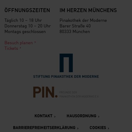
ÖFFNUNGSZEITEN
IM HERZEN MÜNCHENS
Täglich 10 – 18 Uhr
Pinakothek der Moderne
Donnerstag 10 – 20 Uhr
Barer Straße 40
Montags geschlossen
80333 München
Besuch planen
Tickets
Verlinkung zur Seite der St
Verlinkung zur Seite des Fr
KONTAKT
HAUSORDNUNG
BARRIEREFREIHEITSERKLÄRUNG
COOKIES