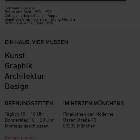
Hermann Glöckner
Braun und Gold, 1930 - 1932
Collage, farbiges Papier, Pappe
Staatliche Graphische Sammlung München
© VG-Bild-Kunst, Bonn 2020
EIN HAUS, VIER MUSEEN
Kunst
Graphik
Architektur
Design
ÖFFNUNGSZEITEN
IM HERZEN MÜNCHENS
Täglich 10 – 18 Uhr
Pinakothek der Moderne
Donnerstag 10 – 20 Uhr
Barer Straße 40
Montags geschlossen
80333 München
Besuch planen