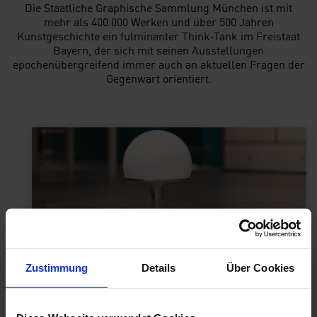
Die Staatliche Graphische Sammlung München ist mit
mehr als 400.000 Werken und über 500 Jahren
Kunstgeschichte ein fulminanter Think-Tank im Freistaat
Bayern, der sich mit seinen Ausstellungen
epochenübergreifend immer auch an aktuellen Fragen der
Gegenwart orientiert.
Zustimmung
Details
Über Cookies
Wilhelm Wagenfeld
Tischleuchte MT 9, Bauhaus Weimar, 1924
Glas, Spiegelglas, Milchglas (Schirm)