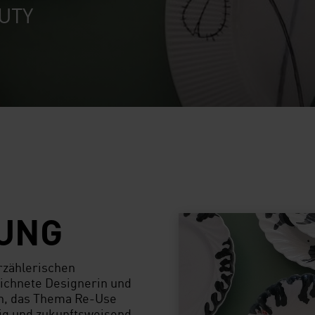
UTY
LUNG
erzählerischen
zeichnete Designerin und
n, das Thema Re-Use
tig und zukunftsweisend.