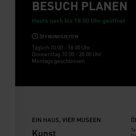
BESUCH PLANEN
g
s
a
Heute noch bis 18.00 Uhr geöffnet
u
s
ÖFFNUNGSZEITEN
w
Täglich 10.00 - 18.00 Uhr
a
Donnerstag 10.00 - 20.00 Uhr
h
Montags geschlossen
l
EIN HAUS, VIER MUSEEN
Ö
Kunst
Tä
Do