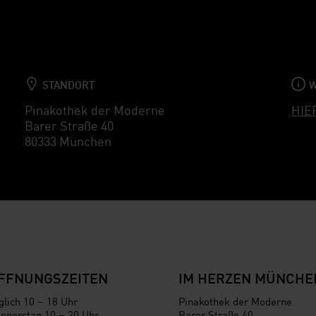
STANDORT
W
Pinakothek der Moderne
HIE
Barer Straße 40
80333 München
FFNUNGSZEITEN
IM HERZEN MÜNCHE
glich 10 – 18 Uhr
Pinakothek der Moderne
nnerstag 10 – 20 Uhr
Barer Straße 40