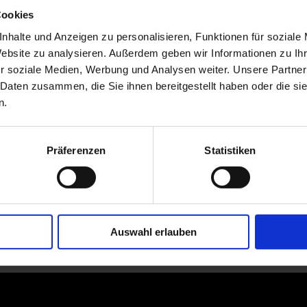
acht in Techniken, die
Cookies
ben und bewahrt werden.
lossrondell in München
nhalte und Anzeigen zu personalisieren, Funktionen für soziale
de Service und Artefakte
Website zu analysieren. Außerdem geben wir Informationen zu I
bis zum heutigen Tag
r soziale Medien, Werbung und Analysen weiter. Unsere Partner
 Architekten und
 Daten zusammen, die Sie ihnen bereitgestellt haben oder die s
n.
mmlung – The Design
nburg anlässlich der
Präferenzen
Statistiken
Foto: Portrait Hella Jongerius, Nic
Auswahl erlauben