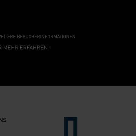
EITERE BESUCHERINFORMATIONEN
R MEHR ERFAHREN
NS
Verlinkung zur Seite der Stiftung Pinak