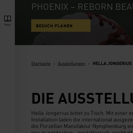
PHOENIX – REBORN BEA
Shop
BESUCH PLANEN
Startseite
›
Ausstellungen
›
HELLA JONGERIUS
DIE AUSSTEL
Hella Jongerius bittet zu Tisch. Mit einer 
Installation laden die international ausge
die Porzellan Manufaktur Nymphenburg ei
neu zu entdecken – gestalterisch, nachhal