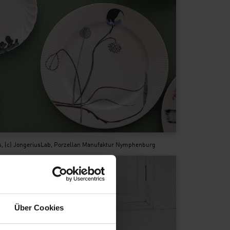
us, (c) JongeriusLab, Porzellan Manufaktur Nymphenburg
Über Cookies