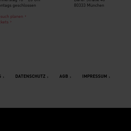
ntags geschlossen
80333 München
such planen
ckets
S
DATENSCHUTZ
AGB
IMPRESSUM