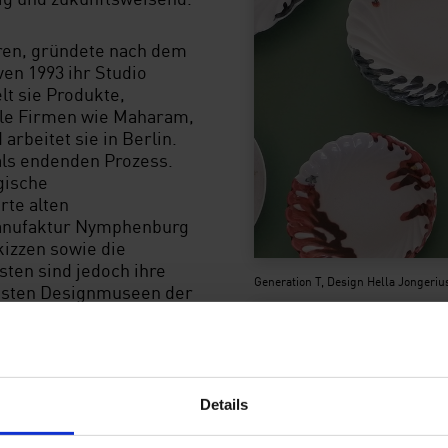
ren, gründete nach dem
en 1993 ihr Studio
lt sie Produkte,
nale Firmen wie Maharam,
arbeitet sie in Berlin.
mals endenden Prozess.
gische
rte alten
Manufaktur Nymphenburg
izzen sowie die
sten sind jedoch ihre
Generation T, Design Hella Jongeri
testen Designmuseen der
t die letzte
dung im Jahre 1747 wird
Details
hauses die hohe Kunst
actum bedeutet dort bis