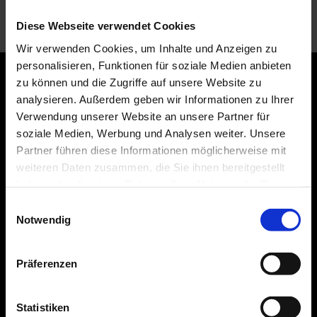
Aenne Biermann, Blick aus meinem Atelierfenster, 1929, Silbergelatine-
Abzug, 23,6 x 17,3 cm, Foto: Sibylle Forster, Stiftung Ann und Jürgen Wilde,
Diese Webseite verwendet Cookies
Pinakothek der Moderne, München
Wir verwenden Cookies, um Inhalte und Anzeigen zu
personalisieren, Funktionen für soziale Medien anbieten
zu können und die Zugriffe auf unsere Website zu
BESUCH PLANEN
analysieren. Außerdem geben wir Informationen zu Ihrer
Verwendung unserer Website an unsere Partner für
Heute noch bis 18.00 Uhr geöffnet
soziale Medien, Werbung und Analysen weiter. Unsere
Partner führen diese Informationen möglicherweise mit
ÖFFNUNGSZEITEN
weiteren Daten zusammen, die Sie ihnen bereitgestellt
Täglich 10.00 - 18.00 Uhr
haben oder die sie im Rahmen Ihrer Nutzung der Dienste
Donnerstag 10.00 - 20.00 Uhr
gesammelt haben.
E
Montags geschlossen
Notwendig
i
n
STANDORT
w
Präferenzen
Pinakothek der Moderne
i
Barer Straße 40
80333 München
l
l
Statistiken