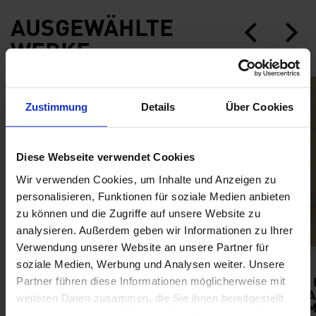
AUSGEWÄHLTE
WERKE
eiße Mars, 1926, Die Neue Sammlung – The Design Mus
Max Beckmann, Bildnis eines Argentiniers, 1929, 
Jankel Adler, Selb
Zustimmung
Details
Über Cookies
Diese Webseite verwendet Cookies
Wir verwenden Cookies, um Inhalte und Anzeigen zu
personalisieren, Funktionen für soziale Medien anbieten
zu können und die Zugriffe auf unsere Website zu
analysieren. Außerdem geben wir Informationen zu Ihrer
Verwendung unserer Website an unsere Partner für
soziale Medien, Werbung und Analysen weiter. Unsere
MAX BECKMANN, BILDNIS
JANKEL ADLER,
EINES ARGENTINIERS, 1929,
SELBSTBILDNIS,
Partner führen diese Informationen möglicherweise mit
BAYERISCHE
(20. JH. 1. H.), S
weiteren Daten zusammen, die Sie ihnen bereitgestellt
STAATSGEMÄLDESAMMLUN
GRAPHISCHE SA
haben oder die sie im Rahmen Ihrer Nutzung der Dienste