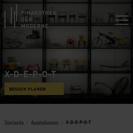
Link zur Startseite
Dauerhaft
X-D-E-P-O-T
BESUCH PLANEN
Startseite
›
Ausstellungen
›
X-D-E-P-O-T