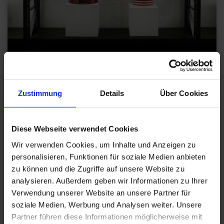
Zustimmung
Details
Über Cookies
X-D-E-P-O-T. Photo: Patrizia Hamm
FAKTOR X
Diese Webseite verwendet Cookies
Der Name des Raumes
X-D-E-P-O-T
erinnert noch an den
Wir verwenden Cookies, um Inhalte und Anzeigen zu
ursprünglich mit „Schaudepot“ bezeichneten Ort. Während
personalisieren, Funktionen für soziale Medien anbieten
ein Schaudepot im ursprünglichen Sinne einen Depotraum
zu können und die Zugriffe auf unsere Website zu
eines Museums für die Öffentlichkeit zugänglich macht,
analysieren. Außerdem geben wir Informationen zu Ihrer
will das
X-D-E-P-O-T
ein multipler Ort sein.
Verwendung unserer Website an unsere Partner für
soziale Medien, Werbung und Analysen weiter. Unsere
Das X als Faktor X kann vielfältig mit Wörtern belegt
werden und mit dem Wort „Depot“ ein Kompositum bilden.
Partner führen diese Informationen möglicherweise mit