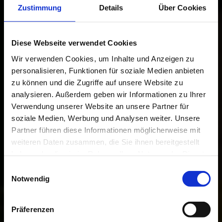
Zustimmung
Details
Über Cookies
Diese Webseite verwendet Cookies
Wir verwenden Cookies, um Inhalte und Anzeigen zu
personalisieren, Funktionen für soziale Medien anbieten
zu können und die Zugriffe auf unsere Website zu
analysieren. Außerdem geben wir Informationen zu Ihrer
Verwendung unserer Website an unsere Partner für
soziale Medien, Werbung und Analysen weiter. Unsere
Partner führen diese Informationen möglicherweise mit
weiteren Daten zusammen, die Sie ihnen bereitgestellt
haben oder die sie im Rahmen Ihrer Nutzung der Dienste
gesammelt haben.
Art
Prints & Drawings
E
Notwendig
i
n
w
Präferenzen
i