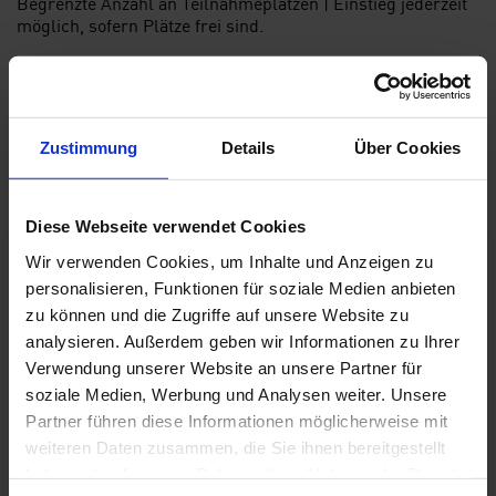
Begrenzte Anzahl an Teilnahmeplätzen | Einstieg jederzeit
möglich, sofern Plätze frei sind.
Die Teilnahme an dem Programm ist kostenlos | Kinder
und Jugendliche unter 18 Jahren erhalten freien Eintritt
Zustimmung
Details
Über Cookies
Gefördert durch
PIN. Freunde der Pinakothek der Moderne
e.V. und dessen Partner Allianz
.
Diese Webseite verwendet Cookies
Wir verwenden Cookies, um Inhalte und Anzeigen zu
personalisieren, Funktionen für soziale Medien anbieten
zu können und die Zugriffe auf unsere Website zu
analysieren. Außerdem geben wir Informationen zu Ihrer
Verwendung unserer Website an unsere Partner für
soziale Medien, Werbung und Analysen weiter. Unsere
Partner führen diese Informationen möglicherweise mit
weiteren Daten zusammen, die Sie ihnen bereitgestellt
haben oder die sie im Rahmen Ihrer Nutzung der Dienste