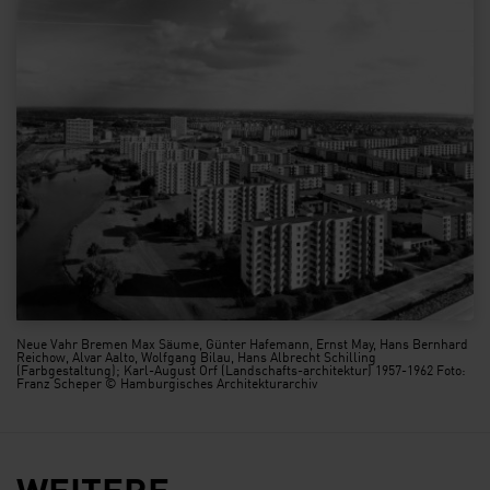
Neue Vahr Bremen Max Säume, Günter Hafemann, Ernst May, Hans Bernhard
Reichow, Alvar Aalto, Wolfgang Bilau, Hans Albrecht Schilling
(Farbgestaltung); Karl-August Orf (Landschafts-architektur) 1957-1962 Foto:
Franz Scheper © Hamburgisches Architekturarchiv
WEITERE