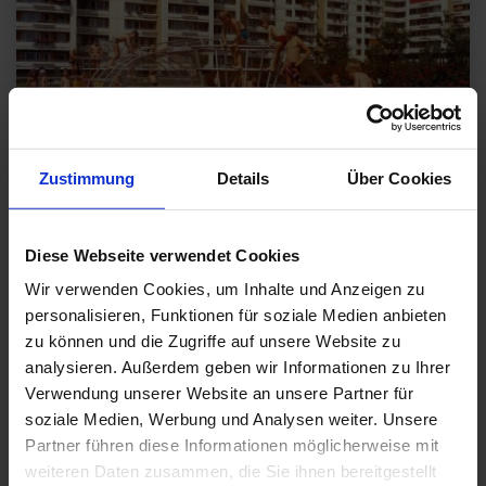
Zustimmung
Details
Über Cookies
Entlastungsstadt München Neuperlach, Egon Hartmann
(Gesamtstrukturplan); Baureferat der Landeshauptstadt München, Neue
Heimat Bayern (Nord, Nordost, Ost); Bernt Lauter (Neuperlach Mitte);
Diese Webseite verwendet Cookies
Planergruppe Darmstadt mit Max Guther, Thomas Sieverts und Ferdinand
Stracke(Neuperlach Süd); Gottfried Hansjakob (Landschaftsarchitektur),
1967–1992, Foto: Kurt Otto © WSB Bayern, Bestand Neue Heimat
Wir verwenden Cookies, um Inhalte und Anzeigen zu
personalisieren, Funktionen für soziale Medien anbieten
zu können und die Zugriffe auf unsere Website zu
analysieren. Außerdem geben wir Informationen zu Ihrer
Eine Hoffnung, die mit den Bauten der Neuen Heimat
konkrete Realität wurde und den Lebensalltag vieler
Verwendung unserer Website an unsere Partner für
Menschen nachhaltig veränderte. Der skandalträchtige
soziale Medien, Werbung und Analysen weiter. Unsere
Zusammenbruch des Unternehmens Anfang der achtziger
Partner führen diese Informationen möglicherweise mit
Jahre wirkte wie ein Schock auf die westdeutsche
weiteren Daten zusammen, die Sie ihnen bereitgestellt
Bevölkerung und markierte das Ende einer Epoche.