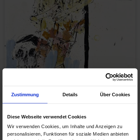
Zustimmung
Details
Über Cookies
GEORG BASELITZ
Piet in kurzer Hose (Remix), 2008
Diese Webseite verwendet Cookies
2018 Schenkung des Künstlers zu Ehren von Herzog Franz von Bayern an die
Bayerischen Staatsgemäldesammlungen
Wir verwenden Cookies, um Inhalte und Anzeigen zu
Bayerische Staatsgemäldesammlungen, Sammlung Moderne Kunst in der
Pinakothek der Moderne, München
personalisieren, Funktionen für soziale Medien anbieten
Foto: Jochen Littkemann, Berlin © Georg Baselitz 2019