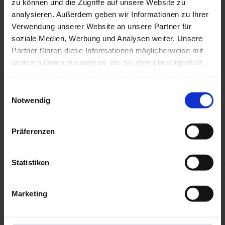
zu können und die Zugriffe auf unsere Website zu
analysieren. Außerdem geben wir Informationen zu Ihrer
Verwendung unserer Website an unsere Partner für
soziale Medien, Werbung und Analysen weiter. Unsere
Sammlung+
Partner führen diese Informationen möglicherweise mit
weiteren Daten zusammen, die Sie ihnen bereitgestellt
Unter dem Titel Sammlung+ präsentieren die Bayerischen
haben oder die sie im Rahmen Ihrer Nutzung der Dienste
Staatsgemäldesammlungen in der Pinakothek der Moderne
gesammelt haben.
das Format von Studioausstellungen im Kontext der
E
Sammlung: Präsentationen von Neuerwerbungen,
Notwendig
i
Leihgaben und Künstler*innenräume zeigen die intensive
n
Sammlungs- und Forschungsarbeit, die fachlich fundierte
w
Auseinandersetzung und die Aktualität der Sammlungen.
Präferenzen
i
l
l
Statistiken
GEORG BASELITZ UND HERZOG FRANZ IM ATELIER
i
g
Marketing
u
n
g