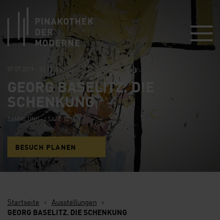
Link zur Startseite
07.07.2019 - 31.12.2021
GEORG BASELITZ. DIE
SCHENKUNG
SAMMLUNG+ | SAAL 14
BESUCH PLANEN
Startseite
›
Ausstellungen
›
GEORG BASELITZ. DIE SCHENKUNG