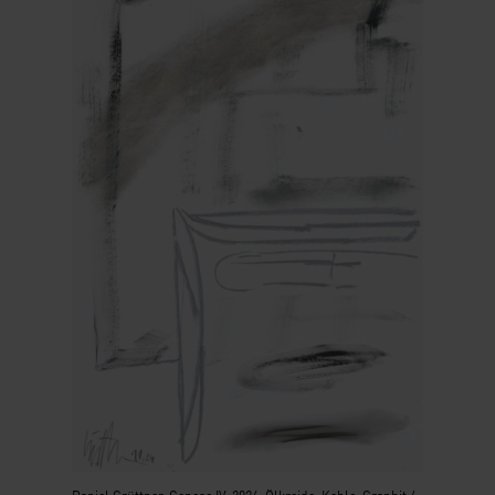
Daniel Grüttner, Genese IV, 2024, Ölkreide, Kohle, Graphit /