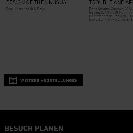
DESIGN OF THE UNUSUAL
TROUBLE AND A
Foto: Klarenbeek & Dros
Dana Schutz, Catcher, 2026,
Papier, 274,3 x 548,6 cm, Cou
Contemporary Fine Arts, Ber
David Zwirner, Foto: Kerry 
WEITERE AUSSTELLUNGEN
BESUCH PLANEN