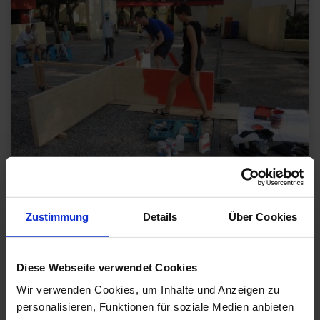
Workshop 4. Öffentliche Gestaltungsberatung St. Pauli, Hamburg. HFBK
Hamburg
Zustimmung
Details
Über Cookies
WORKSHOP 4:
VORBEREITUNGSCAMP
Diese Webseite verwendet Cookies
FÜR EINE ÖFFENTLICHE
Wir verwenden Cookies, um Inhalte und Anzeigen zu
GESTALTUNGSBERATUNG
personalisieren, Funktionen für soziale Medien anbieten