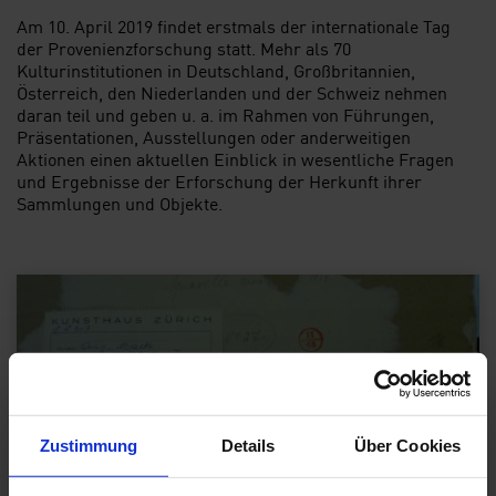
Am 10. April 2019 findet erstmals der internationale Tag
der Provenienzforschung statt. Mehr als 70
Kulturinstitutionen in Deutschland, Großbritannien,
Österreich, den Niederlanden und der Schweiz nehmen
daran teil und geben u. a. im Rahmen von Führungen,
Präsentationen, Ausstellungen oder anderweitigen
Aktionen einen aktuellen Einblick in wesentliche Fragen
und Ergebnisse der Erforschung der Herkunft ihrer
Sammlungen und Objekte.
Zustimmung
Details
Über Cookies