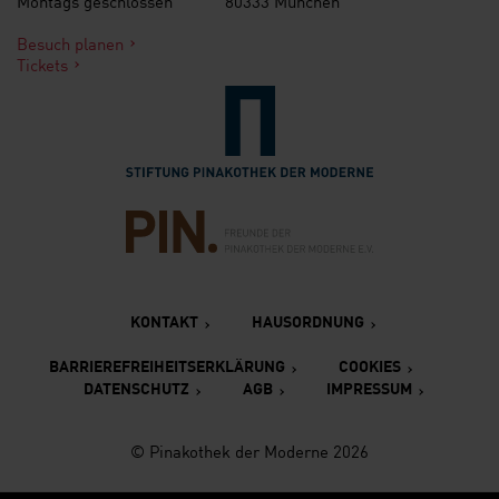
Montags geschlossen
80333 München
Besuch planen
Tickets
Verlinkung zur Seite der St
Verlinkung zur Seite des Fr
KONTAKT
HAUSORDNUNG
BARRIEREFREIHEITSERKLÄRUNG
COOKIES
DATENSCHUTZ
AGB
IMPRESSUM
© Pinakothek der Moderne 2026