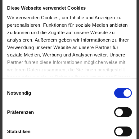
Diese Webseite verwendet Cookies
August Macke, Kairouan I, 1914, Rückseite des Aquarells mit
Wir verwenden Cookies, um Inhalte und Anzeigen zu
Provenienzhinweisen © Bayerische Staatsgemäldesammlungen
personalisieren, Funktionen für soziale Medien anbieten
PROGRAMM AM 10. APRIL 2019
zu können und die Zugriffe auf unsere Website zu
analysieren. Außerdem geben wir Informationen zu Ihrer
In der Pinakothek der Moderne finden drei Vorträge von
WissenschaftlerInnen und MitarbeiterInnen der
Verwendung unserer Website an unsere Partner für
Bayerischen Staatsgemäldesammlungen zur
soziale Medien, Werbung und Analysen weiter. Unsere
Provenienzforschung statt.
Partner führen diese Informationen möglicherweise mit
weiteren Daten zusammen, die Sie ihnen bereitgestellt
12.00, Saal 13: "Vom Braunen Haus ins Museum. Mit
haben oder die sie im Rahmen Ihrer Nutzung der Dienste
Johannes Gramlich und Jochen Meister"
gesammelt haben.
E
Notwendig
i
15.00, Raum Temporär 2: "Ein Baustein unserer
n
Geschichte. Die Restitution des Gemäldes „Bauernstube
(Studie)“. Erbenvertreterin Miriam Friedmann im Gespräch
w
Präferenzen
mit Anja Zechel"
i
l
16.00, Treffpunkt Rotunde: "Gesammelt, beschlagnahmt,
l
Statistiken
geschenkt. Mit Andrea Bambi und Angela Opel"
i