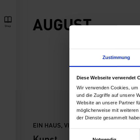
AUGUST
Shop
Zustimmung
Diese Webseite verwendet 
Wir verwenden Cookies, um I
und die Zugriffe auf unsere 
Website an unsere Partner fü
möglicherweise mit weiteren
der Dienste gesammelt habe
EIN HAUS, VIER MUSEEN
Ö
E
Kunst
Tä
Notwendig
i