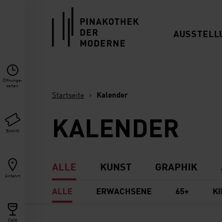
Link zur Startseite
AUSSTELL
Öffnungs­
zeiten
Startseite
›
Kalender
KALENDER
Eintritt
ALLE
KUNST
GRAPHIK
Anfahrt
ALLE
ERWACHSENE
65+
KI
Café