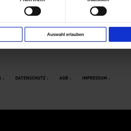
nnerstag 10 – 20 Uhr
Barer Straße 40
ntags geschlossen
80333 München
such planen
ckets
Auswahl erlauben
S
DATENSCHUTZ
AGB
IMPRESSUM