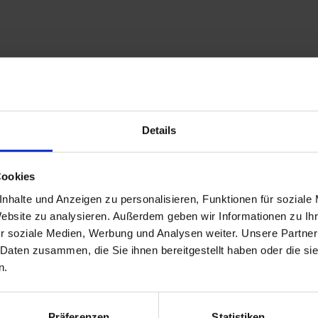
Details
Cookies
nhalte und Anzeigen zu personalisieren, Funktionen für soziale
Website zu analysieren. Außerdem geben wir Informationen zu I
r soziale Medien, Werbung und Analysen weiter. Unsere Partner
 Daten zusammen, die Sie ihnen bereitgestellt haben oder die s
n.
FFNUNGSZEITEN
IM HERZEN MÜNCHE
glich 10 – 18 Uhr
Pinakothek der Moderne
Präferenzen
Statistiken