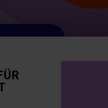
FÜR
T