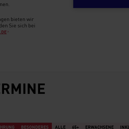
inen.
gen bieten wir
en Sie sich bei
.DE
ERMINE
ÜHRUNG
BESONDERES
ALLE
65+
ERWACHSENE
INK