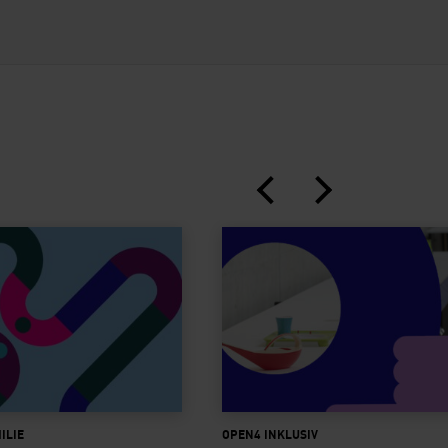
ungen
Inklusive Taststation im X-
ILIE
OPEN4 INKLUSIV