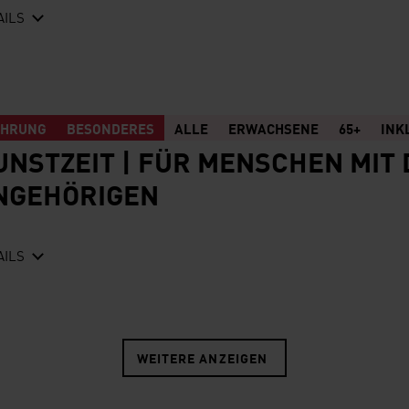
AILS
ÜHRUNG
BESONDERES
ALLE
ERWACHSENE
65+
INK
UNSTZEIT | FÜR MENSCHEN MIT
NGEHÖRIGEN
AILS
WEITERE ANZEIGEN