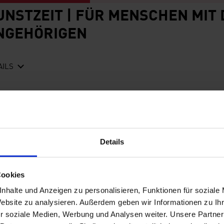
UNSTZEIT | FÜR MENSCHEN MIT
NGEHÖRIGEN
AILS
ÜHRUNG
BESONDERES
ALLE
65+
ERWACHSENE
INK
UNSTZEIT | FÜR MENSCHEN MIT
Details
NGEHÖRIGEN
Cookies
nhalte und Anzeigen zu personalisieren, Funktionen für soziale
AILS
Website zu analysieren. Außerdem geben wir Informationen zu I
r soziale Medien, Werbung und Analysen weiter. Unsere Partner