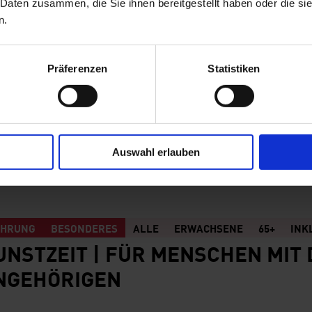
 Daten zusammen, die Sie ihnen bereitgestellt haben oder die s
n.
ÜHRUNG
BESONDERES
ALLE
ERWACHSENE
65+
INK
UNSTZEIT | FÜR MENSCHEN MIT
Präferenzen
Statistiken
NGEHÖRIGEN
AILS
Auswahl erlauben
ÜHRUNG
BESONDERES
ALLE
ERWACHSENE
65+
INK
UNSTZEIT | FÜR MENSCHEN MIT
NGEHÖRIGEN