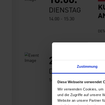
K
DIENSTAG
A
14.00 - 15.30
DET
25.08.
F
K
Zustimmung
DIENSTAG
A
14.00 - 15.30
Diese Webseite verwendet 
Wir verwenden Cookies, um I
DET
und die Zugriffe auf unsere 
Website an unsere Partner fü