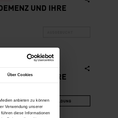
 DEMENZ UND IHRE
AUSGEBUCHT
LUSIV
 DEMENZ UND IHRE
Über Cookies
 Medien anbieten zu können
ANMELDUNG
hrer Verwendung unserer
 führen diese Informationen