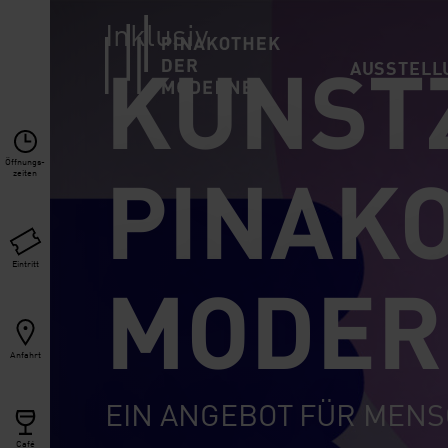
Link zur Startseite
Inklusiv
KUNSTZ
AUSSTELL
PINAK
Öffnungs­
zeiten
MODER
Eintritt
Anfahrt
EIN ANGEBOT FÜR MENS
Café