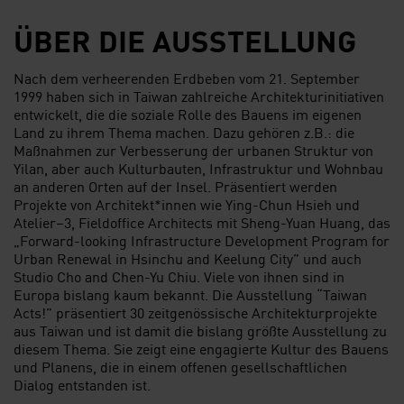
ÜBER DIE AUSSTELLUNG
Nach dem verheerenden Erdbeben vom 21. September
1999 haben sich in Taiwan zahlreiche Architekturinitiativen
entwickelt, die die soziale Rolle des Bauens im eigenen
Land zu ihrem Thema machen. Dazu gehören z.B.: die
Maßnahmen zur Verbesserung der urbanen Struktur von
Yilan, aber auch Kulturbauten, Infrastruktur und Wohnbau
an anderen Orten auf der Insel. Präsentiert werden
Projekte von Architekt*innen wie Ying-Chun Hsieh und
Atelier–3, Fieldoffice Architects mit Sheng-Yuan Huang, das
„Forward-looking Infrastructure Development Program for
Urban Renewal in Hsinchu and Keelung City” und auch
Studio Cho and Chen-Yu Chiu. Viele von ihnen sind in
Europa bislang kaum bekannt. Die Ausstellung “Taiwan
Acts!” präsentiert 30 zeitgenössische Architekturprojekte
aus Taiwan und ist damit die bislang größte Ausstellung zu
diesem Thema. Sie zeigt eine engagierte Kultur des Bauens
und Planens, die in einem offenen gesellschaftlichen
Dialog entstanden ist.