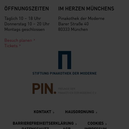
ÖFFNUNGSZEITEN
IM HERZEN MÜNCHENS
Täglich 10 – 18 Uhr
Pinakothek der Moderne
Donnerstag 10 – 20 Uhr
Barer Straße 40
Montags geschlossen
80333 München
Besuch planen
Tickets
Verlinkung zur Seite der St
Verlinkung zur Seite des Fr
KONTAKT
HAUSORDNUNG
BARRIEREFREIHEITSERKLÄRUNG
COOKIES
DATENSCHUTZ
AGB
IMPRESSUM