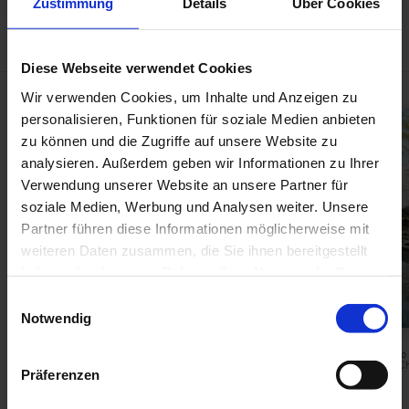
Zustimmung
Details
Über Cookies
Fieldoffice Architects and Sheng-Yuan HUANG, Luodong Cultural Working
House, Taiwan 1999-2014 © Min-Jia CHEN
TAIWAN ACTS!
Diese Webseite verwendet Cookies
Wir verwenden Cookies, um Inhalte und Anzeigen zu
personalisieren, Funktionen für soziale Medien anbieten
zu können und die Zugriffe auf unsere Website zu
analysieren. Außerdem geben wir Informationen zu Ihrer
Verwendung unserer Website an unsere Partner für
soziale Medien, Werbung und Analysen weiter. Unsere
Partner führen diese Informationen möglicherweise mit
weiteren Daten zusammen, die Sie ihnen bereitgestellt
haben oder die sie im Rahmen Ihrer Nutzung der Dienste
gesammelt haben.
E
Notwendig
i
n
D.Z. Architects & Associates, Butterfly
Maple Community, Tianliao
Bamboo Pavillons, Taiwan 2019 © Chih-
Taichung, Taiwan 2003 © Ch
w
Präferenzen
Chieh YU and Boo-Him LO
i