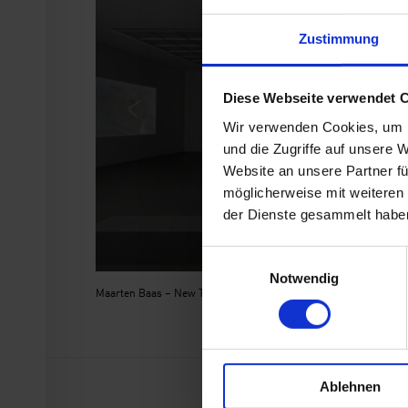
Zustimmung
Diese Webseite verwendet 
Wir verwenden Cookies, um I
und die Zugriffe auf unsere 
Website an unsere Partner fü
möglicherweise mit weiteren
der Dienste gesammelt habe
E
Notwendig
i
Maarten Baas – New Times | Ausstellungstour
n
w
i
l
Ablehnen
l