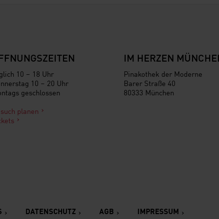
FFNUNGSZEITEN
IM HERZEN MÜNCHE
glich 10 – 18 Uhr
Pinakothek der Moderne
nnerstag 10 – 20 Uhr
Barer Straße 40
ntags geschlossen
80333 München
such planen
ckets
S
DATENSCHUTZ
AGB
IMPRESSUM