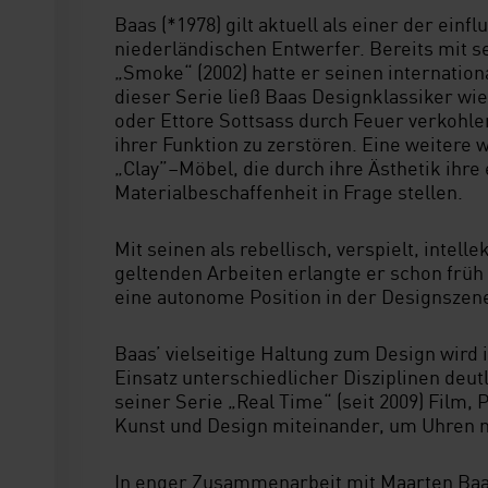
Baas (*1978) gilt aktuell als einer der einf
niederländischen Entwerfer. Bereits mit s
„Smoke“ (2002) hatte er seinen internation
dieser Serie ließ Baas Designklassiker wie
oder Ettore Sottsass durch Feuer verkohle
ihrer Funktion zu zerstören. Eine weitere w
„Clay”–Möbel, die durch ihre Ästhetik ihre
Materialbeschaffenheit in Frage stellen.
Mit seinen als rebellisch, verspielt, intell
geltenden Arbeiten erlangte er schon früh 
eine autonome Position in der Designszen
Baas’ vielseitige Haltung zum Design wird
Einsatz unterschiedlicher Disziplinen deutl
seiner Serie „Real Time“ (seit 2009) Film,
Kunst und Design miteinander, um Uhren 
In enger Zusammenarbeit mit Maarten Baa