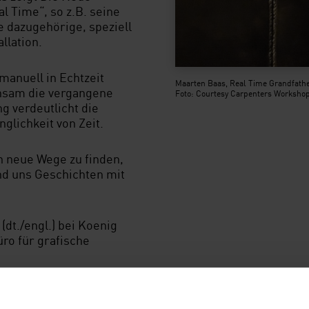
 Time“, so z.B. seine
e dazugehörige, speziell
llation.
manuell in Echtzeit
Maarten Baas, Real Time Grandfather 
hsam die vergangene
Foto: Courtesy Carpenters Workshop
g verdeutlicht die
glichkeit von Zeit.
n neue Wege zu finden,
d uns Geschichten mit
(dt./engl.) bei Koenig
üro für grafische