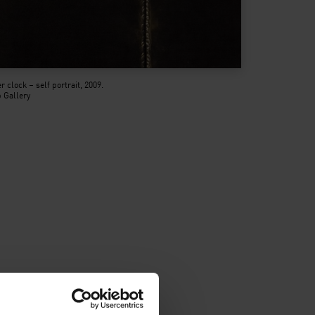
clock – self portrait, 2009.
 Gallery