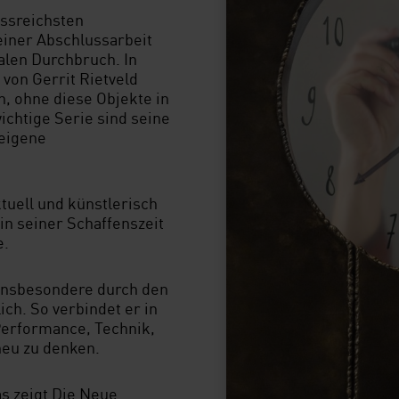
lussreichsten
einer Abschlussarbeit
alen Durchbruch. In
 von Gerrit Rietveld
n, ohne diese Objekte in
ichtige Serie sind seine
 eigene
ektuell und künstlerisch
in seiner Schaffenszeit
e.
 insbesondere durch den
ich. So verbindet er in
 Performance, Technik,
neu zu denken.
s zeigt Die Neue