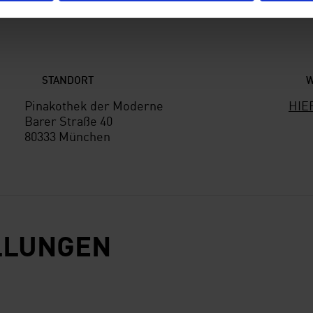
STANDORT
W
Pinakothek der Moderne
HIE
Barer Straße 40
80333 München
LLUNGEN