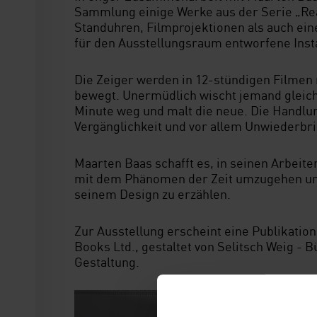
Sammlung einige Werke aus der Serie „Real
Standuhren, Filmprojektionen als auch ein
für den Ausstellungsraum entworfene Insta
Die Zeiger werden in 12-stündigen Filmen 
bewegt. Unermüdlich wischt jemand gleic
Minute weg und malt die neue. Die Handlun
Vergänglichkeit und vor allem Unwiederbrin
Maarten Baas schafft es, in seinen Arbeite
mit dem Phänomen der Zeit umzugehen un
seinem Design zu erzählen.
Zur Ausstellung erscheint eine Publikation 
Books Ltd., gestaltet von Selitsch Weig - B
Gestaltung.