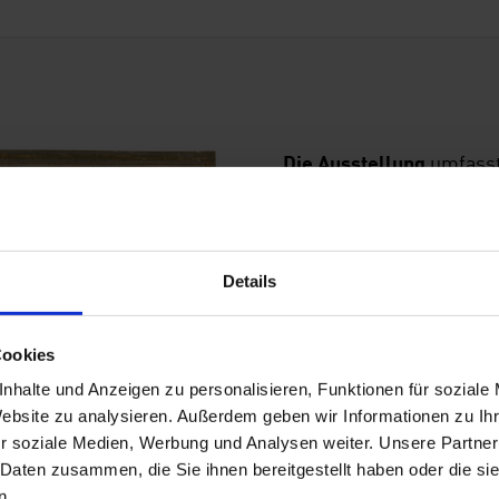
Die Ausstellung
umfasst
Staatlichen Graphische
sienesische Bildnisstud
oder das Blatt mit eine
Buonarroti (1475–1564) 
Strichtechnik von beso
Details
einer Reihe herausrag
(1472–1517) ist auch Ja
Rötelblatt „Zwei stehen
Cookies
unter die schönsten und
nhalte und Anzeigen zu personalisieren, Funktionen für soziale
dieses Hauptvertreters
Website zu analysieren. Außerdem geben wir Informationen zu I
ist. Darüber hinaus sind
r soziale Medien, Werbung und Analysen weiter. Unsere Partner
Fachwelt bekannt waren 
 Daten zusammen, die Sie ihnen bereitgestellt haben oder die s
„Brustbild eines bekrän
n.