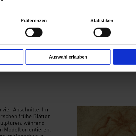
Amigonis (1682–1752), d
süddeutschen Raum so e
Kunst.
Präferenzen
Statistiken
Auswahl erlauben
n vier Abschnitte. Im
rschen frühe Blätter
kulpturen, während
n Modell orientieren.
 zeigt Menschen in