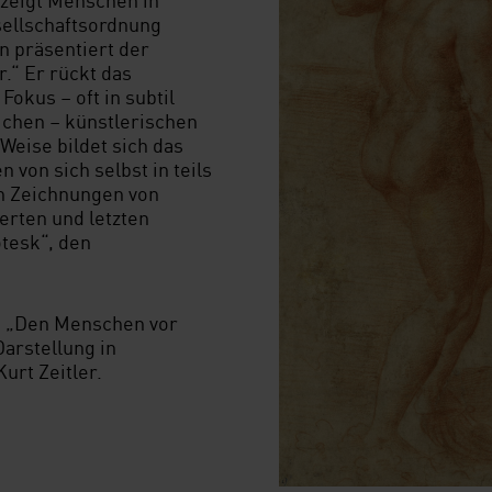
esellschaftsordnung
n präsentiert der
.“ Er rückt das
Fokus – oft in subtil
ichen – künstlerischen
eise bildet sich das
von sich selbst in teils
en Zeichnungen von
erten und letzten
otesk“, den
h „Den Menschen vor
arstellung in
urt Zeitler.