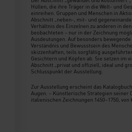
a
Hüllen, die ihre Träger in die Welt- und G
h
einreihen. Gruppen und Menschen in Aktio
l
Abschnitt „neben-, mit- und gegeneinander
Verhältnis des Einzelnen zu anderen in den 
beobachteten – nur in der Zeichnung mögl
Ausdeutungen. Auf besonders bewegende W
Verständnis und Bewusstsein des Menschen 
skizzenhaften, teils sorgfältig ausgeführt
Gesichtern und Köpfen ab. Sie setzen im vi
Abschnitt „privat und offiziell, ideal und gr
Schlusspunkt der Ausstellung.
Zur Ausstellung erscheint das Katalogbuc
Augen. – Künstlerische Strategien seiner D
italienischen Zeichnungen 1450–1750, von K