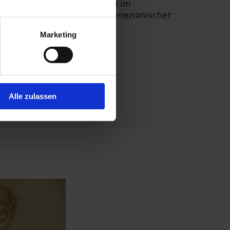
es im frühen 18. Jahrhundert im
influssreichen Vertreters venezianischer
Marketing
Alle zulassen