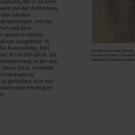
uspüren, ihn in seinem
wird von der Auffindung
 aber idealen
Das Vermögen, mit der
iften und dem
n, wurde in höchst
isen ausgelotet. In
die Ausstellung „Den
Fra Bartolommeo, Porträt 
er Art in den Blick. Sie
Schwarze Kreide, mit weiß
ematisierung, in der das
Staatliche Graphische S
n These dient, vielmehr
 aufmerksam zu
zu genießen, sich von
tlerischen Strategien
n.