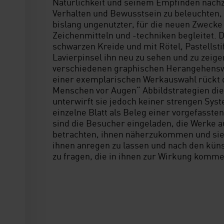
Natürlichkeit und seinem Empfinden nachz
Verhalten und Bewusstsein zu beleuchten, 
bislang ungenutzter, für die neuen Zwecke
Zeichenmitteln und -techniken begleitet. 
schwarzen Kreide und mit Rötel, Pastellst
Lavierpinsel ihn neu zu sehen und zu zeige
verschiedenen graphischen Herangehenswe
einer exemplarischen Werkauswahl rückt 
Menschen vor Augen“ Abbildstrategien dies
unterwirft sie jedoch keiner strengen Syst
einzelne Blatt als Beleg einer vorgefasste
sind die Besucher eingeladen, die Werke
betrachten, ihnen näherzukommen und sie 
ihnen anregen zu lassen und nach den küns
zu fragen, die in ihnen zur Wirkung komme