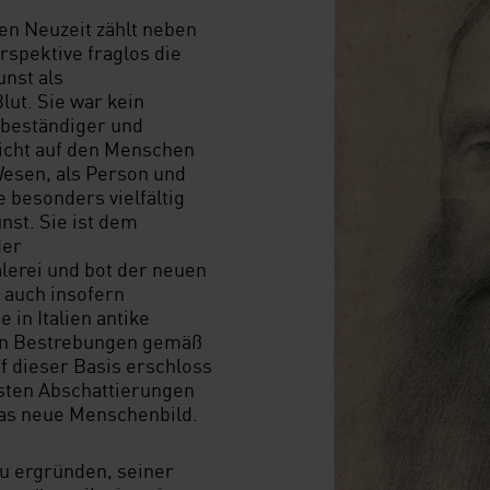
en Neuzeit zählt neben
pektive fraglos die
nst als
ut. Sie war kein
 beständiger und
Sicht auf den Menschen
Wesen, als Person und
e besonders vielfältig
nst. Sie ist dem
der
lerei und bot der neuen
auch insofern
 in Italien antike
uen Bestrebungen gemäß
f dieser Basis erschloss
igsten Abschattierungen
das neue Menschenbild.
u ergründen, seiner