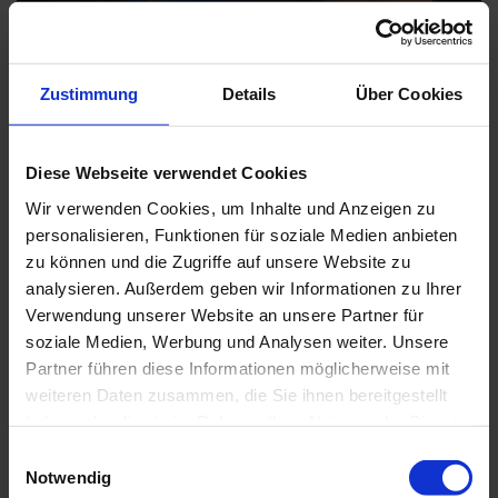
Zustimmung
Details
Über Cookies
Diese Webseite verwendet Cookies
ONE ON ONE
Wir verwenden Cookies, um Inhalte und Anzeigen zu
MATRI-ARCHI(TECTURE) ON HOMEPLACE. A LOVE
personalisieren, Funktionen für soziale Medien anbieten
LETTER, 2023
zu können und die Zugriffe auf unsere Website zu
analysieren. Außerdem geben wir Informationen zu Ihrer
Verwendung unserer Website an unsere Partner für
"What does it mean to create a home afar from home?" -
This question is at the centre of the installation
soziale Medien, Werbung und Analysen weiter. Unsere
HOMEPLACE - A LOVE LETTER by the collective Matri-
Partner führen diese Informationen möglicherweise mit
Archi(tecture), on view in the Rotunda of the Pinakothek der
weiteren Daten zusammen, die Sie ihnen bereitgestellt
Moderne from Dec 9, 2023 until March 24, 2024.
haben oder die sie im Rahmen Ihrer Nutzung der Dienste
gesammelt haben.
E
In our new ONE ON ONE episode, Margarida Waco, Abdé
Notwendig
i
Batchati and Khensani Jurczok-de Klerk, three of the