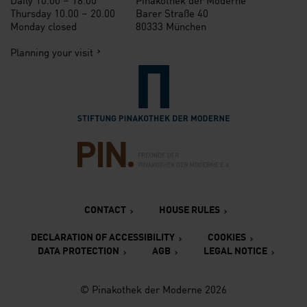
Thursday 10.00 – 20.00
Barer Straße 40
Monday closed
80333 München
Planning your visit
Verlinkung zur Seite der St
Verlinkung zur Seite des Fr
CONTACT
HOUSE RULES
DECLARATION OF ACCESSIBILITY
COOKIES
DATA PROTECTION
AGB
LEGAL NOTICE
© Pinakothek der Moderne 2026