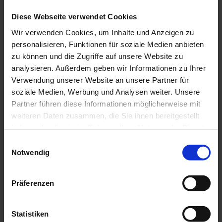
handling of paint.
Diese Webseite verwendet Cookies
Wir verwenden Cookies, um Inhalte und Anzeigen zu
More information on the exhibition on the website of
the
BAYERISCHE STAATSGEMÄLDESAMMLUNGEN
personalisieren, Funktionen für soziale Medien anbieten
zu können und die Zugriffe auf unsere Website zu
analysieren. Außerdem geben wir Informationen zu Ihrer
Verwendung unserer Website an unsere Partner für
soziale Medien, Werbung und Analysen weiter. Unsere
Partner führen diese Informationen möglicherweise mit
weiteren Daten zusammen, die Sie ihnen bereitgestellt
haben oder die sie im Rahmen Ihrer Nutzung der Dienste
gesammelt haben.
E
Notwendig
i
n
w
Präferenzen
i
l
l
Statistiken