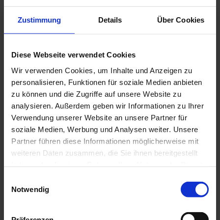
Zustimmung
Details
Über Cookies
Diese Webseite verwendet Cookies
Wir verwenden Cookies, um Inhalte und Anzeigen zu
personalisieren, Funktionen für soziale Medien anbieten
zu können und die Zugriffe auf unsere Website zu
analysieren. Außerdem geben wir Informationen zu Ihrer
Verwendung unserer Website an unsere Partner für
Überwachungsmaterial des NYPD, das dem
Ermittlungsteam für die Sammelklage
soziale Medien, Werbung und Analysen weiter. Unsere
Sow et al. gegen die Stadt New York et al. zur Verfügung
gestellt wurde, 2023.
Partner führen diese Informationen möglicherweise mit
weiteren Daten zusammen, die Sie ihnen bereitgestellt
haben oder die sie im Rahmen Ihrer Nutzung der Dienste
gesammelt haben.
E
Notwendig
i
n
w
Präferenzen