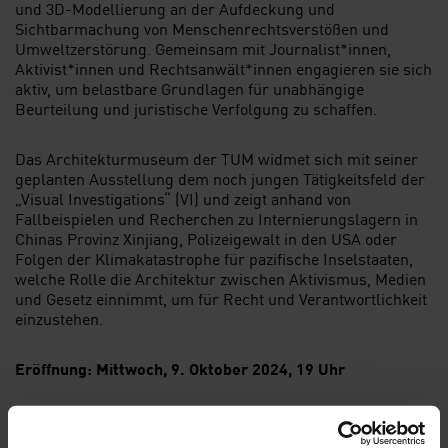
und 3D-Modellierung an der Aufdeckung und
Sichtbarmachung von Menschenrechtsverstößen und
Umweltzerstörung. Gemeinsam mit Journalist*innen,
Aktivist*innen und Rechtsanwält*innen engagieren sie sich
aktiv, um belastbare Grundlagen für unabhängige
Beurteilung und juristische Verfolgung zu schaffen.
Das Architekturmuseum der TUM widmet sich mit seiner
geplanten Ausstellung dem noch jungen Tätigkeitsfeld der
„Visual Investigations“ (VI) und zeigt anhand von
Fallbeispielen und Recherchen zu Internierungslagern in
Chinas Provinz Xinjiang, Polizeigewalt in den USA oder
Folgen der Klimakatastrophe für pazifische Inselstaaten,
welche Rolle die Architektur zwischen Aktivismus, Medien
und Gesetz einnimmt, um für Recht und Verantwortlichkeit
einzustehen.
Eröffnung: Mittwoch, 9. Oktober 2024, 19 Uhr